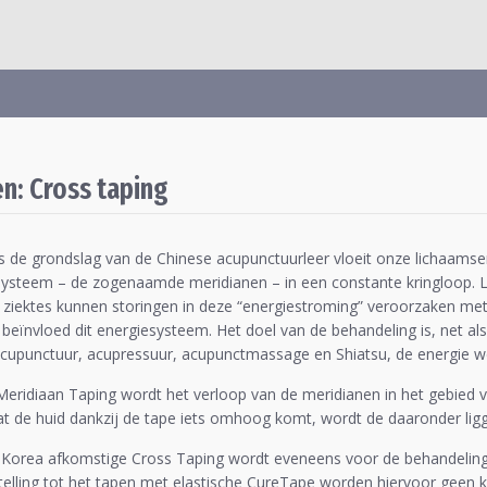
n: Cross taping
s de grondslag van de Chinese acupunctuurleer vloeit onze lichaamsen
ysteem – de zogenaamde meridianen – in een constante kringloop. L
 ziektes kunnen storingen in deze “energiestroming” veroorzaken met
beïnvloed dit energiesysteem. Het doel van de behandeling is, net als
acupunctuur, acupressuur, acupunctmassage en Shiatsu, de energie we
 Meridiaan Taping wordt het verloop van de meridianen in het gebied v
t de huid dankzij de tape iets omhoog komt, wordt de daaronder lig
t Korea afkomstige Cross Taping wordt eveneens voor de behandeling 
telling tot het tapen met elastische CureTape worden hiervoor geen k