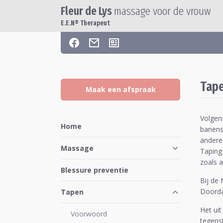
Fleur de Lys
massage voor de vrouw
E.E.N® Therapeut
Tape
Maak een afspraak
Volgen
Home
banens
andere
Massage
Taping 
zoals 
Blessure preventie
Bij de
Doorda
Tapen
Het ui
Voorwoord
tegens