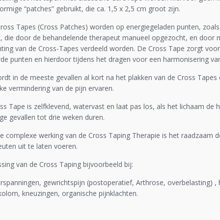
ormige “patches” gebruikt, die ca. 1,5 x 2,5 cm groot zijn.
ross Tapes (Cross Patches) worden op energiegeladen punten, zoals 
t, die door de behandelende therapeut manueel opgezocht, en door m
chting van de Cross-Tapes verdeeld worden. De Cross Tape zorgt voor
de punten en hierdoor tijdens het dragen voor een harmonisering va
ordt in de meeste gevallen al kort na het plakken van de Cross Tapes
jke vermindering van de pijn ervaren.
s Tape is zelfklevend, watervast en laat pas los, als het lichaam de h
e gevallen tot drie weken duren.
e complexe werking van de Cross Taping Therapie is het raadzaam de
uten uit te laten voeren.
sing van de Cross Taping bijvoorbeeld bij:
rspanningen, gewrichtspijn (postoperatief, Arthrose, overbelasting) ,
kolom, kneuzingen, organische pijnklachten.