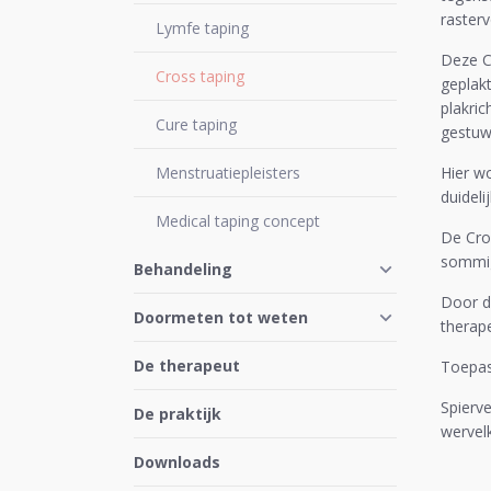
rasterv
Lymfe taping
Deze C
Cross taping
geplak
plakri
Cure taping
gestuw
Menstruatiepleisters
Hier w
duideli
Medical taping concept
De Cros
sommig
Behandeling
Door d
Doormeten tot weten
therape
De therapeut
Toepas
Spierve
De praktijk
wervel
Downloads