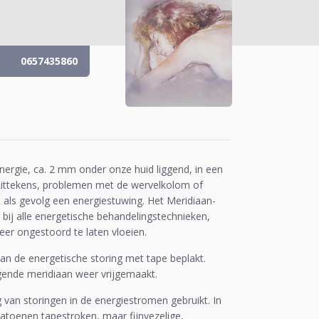
0657435860
ergie, ca. 2 mm onder onze huid liggend, in een
ittekens, problemen met de wervelkolom of
 als gevolg een energiestuwing. Het Meridiaan-
 bij alle energetische behandelingstechnieken,
er ongestoord te laten vloeien.
an de energetische storing met tape beplakt.
gende meridiaan weer vrijgemaakt.
van storingen in de energiestromen gebruikt. In
atoenen tapestroken, maar fijnvezelige,