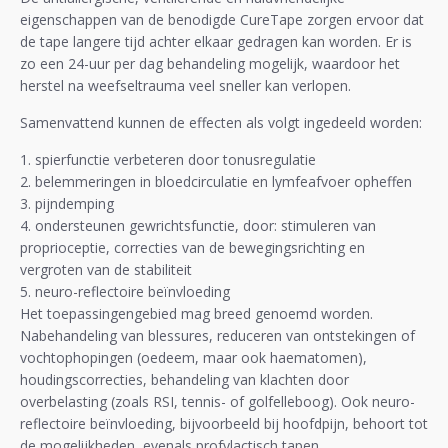
eigenschappen van de benodigde CureTape zorgen ervoor dat
de tape langere tijd achter elkaar gedragen kan worden. Er is
zo een 24-uur per dag behandeling mogelijk, waardoor het
herstel na weefseltrauma veel sneller kan verlopen.
Samenvattend kunnen de effecten als volgt ingedeeld worden:
spierfunctie verbeteren door tonusregulatie
belemmeringen in bloedcirculatie en lymfeafvoer opheffen
pijndemping
ondersteunen gewrichtsfunctie, door: stimuleren van
proprioceptie, correcties van de bewegingsrichting en
vergroten van de stabiliteit
neuro-reflectoire beïnvloeding
Het toepassingengebied mag breed genoemd worden.
Nabehandeling van blessures, reduceren van ontstekingen of
vochtophopingen (oedeem, maar ook haematomen),
houdingscorrecties, behandeling van klachten door
overbelasting (zoals RSI, tennis- of golfelleboog). Ook neuro-
reflectoire beïnvloeding, bijvoorbeeld bij hoofdpijn, behoort tot
de mogelijkheden, evenals profylactisch tapen.