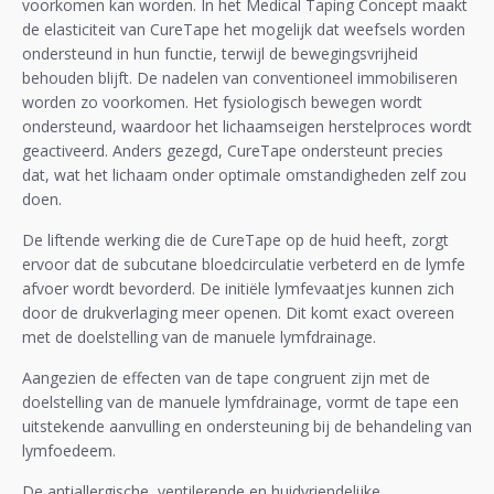
voorkomen kan worden. In het Medical Taping Concept maakt
de elasticiteit van CureTape het mogelijk dat weefsels worden
ondersteund in hun functie, terwijl de bewegingsvrijheid
behouden blijft. De nadelen van conventioneel immobiliseren
worden zo voorkomen. Het fysiologisch bewegen wordt
ondersteund, waardoor het lichaamseigen herstelproces wordt
geactiveerd. Anders gezegd, CureTape ondersteunt precies
dat, wat het lichaam onder optimale omstandigheden zelf zou
doen.
De liftende werking die de CureTape op de huid heeft, zorgt
ervoor dat de subcutane bloedcirculatie verbeterd en de lymfe
afvoer wordt bevorderd. De initiële lymfevaatjes kunnen zich
door de drukverlaging meer openen. Dit komt exact overeen
met de doelstelling van de manuele lymfdrainage.
Aangezien de effecten van de tape congruent zijn met de
doelstelling van de manuele lymfdrainage, vormt de tape een
uitstekende aanvulling en ondersteuning bij de behandeling van
lymfoedeem.
De antiallergische, ventilerende en huidvriendelijke