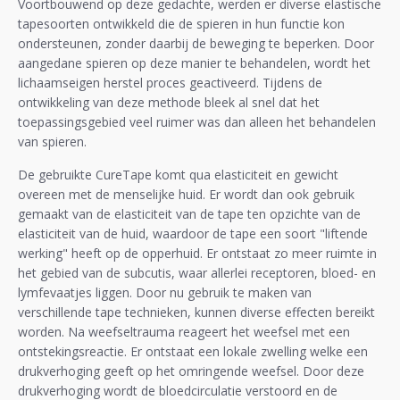
Voortbouwend op deze gedachte, werden er diverse elastische
tapesoorten ontwikkeld die de spieren in hun functie kon
ondersteunen, zonder daarbij de beweging te beperken. Door
aangedane spieren op deze manier te behandelen, wordt het
lichaamseigen herstel proces geactiveerd. Tijdens de
ontwikkeling van deze methode bleek al snel dat het
toepassingsgebied veel ruimer was dan alleen het behandelen
van spieren.
De gebruikte CureTape komt qua elasticiteit en gewicht
overeen met de menselijke huid. Er wordt dan ook gebruik
gemaakt van de elasticiteit van de tape ten opzichte van de
elasticiteit van de huid, waardoor de tape een soort "liftende
werking" heeft op de opperhuid. Er ontstaat zo meer ruimte in
het gebied van de subcutis, waar allerlei receptoren, bloed- en
lymfevaatjes liggen. Door nu gebruik te maken van
verschillende tape technieken, kunnen diverse effecten bereikt
worden. Na weefseltrauma reageert het weefsel met een
ontstekingsreactie. Er ontstaat een lokale zwelling welke een
drukverhoging geeft op het omringende weefsel. Door deze
drukverhoging wordt de bloedcirculatie verstoord en de